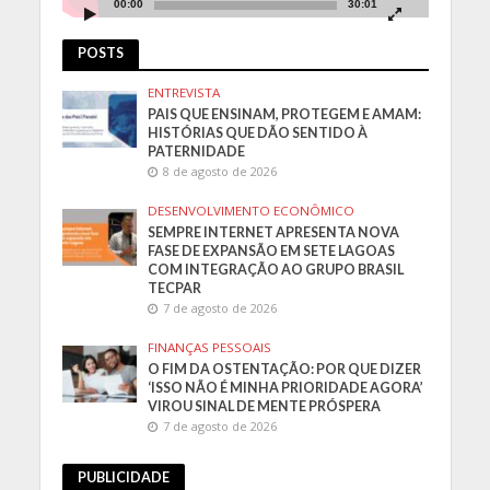
00:00
30:01
POSTS
ENTREVISTA
PAIS QUE ENSINAM, PROTEGEM E AMAM:
HISTÓRIAS QUE DÃO SENTIDO À
PATERNIDADE
8 de agosto de 2026
DESENVOLVIMENTO ECONÔMICO
SEMPRE INTERNET APRESENTA NOVA
FASE DE EXPANSÃO EM SETE LAGOAS
COM INTEGRAÇÃO AO GRUPO BRASIL
TECPAR
7 de agosto de 2026
FINANÇAS PESSOAIS
O FIM DA OSTENTAÇÃO: POR QUE DIZER
‘ISSO NÃO É MINHA PRIORIDADE AGORA’
VIROU SINAL DE MENTE PRÓSPERA
7 de agosto de 2026
PUBLICIDADE