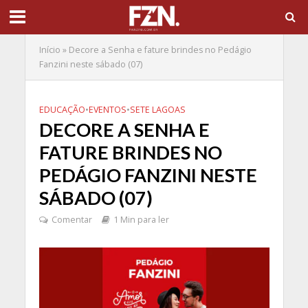
Início
»
Decore a Senha e fature brindes no Pedágio
Fanzini neste sábado (07)
EDUCAÇÃO
•
EVENTOS
•
SETE LAGOAS
DECORE A SENHA E
FATURE BRINDES NO
PEDÁGIO FANZINI NESTE
SÁBADO (07)
Comentar
1 Min para ler