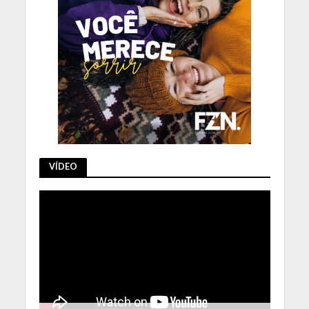
VÍDEO
Tocador
de
vídeo