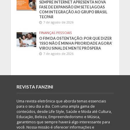
SEMPRE INTERNET APRESENTA NOVA
FASE DE EXPANSÃO EM SETE LAGOAS
COM INTEGRAÇÃO AO GRUPO BRASIL
TECPAR
7 de agosto de 2026
FINANÇAS PESSOAIS
O FIM DA OSTENTAÇÃO: POR QUE DIZER
‘ISSO NÃO É MINHA PRIORIDADE AGORA’
VIROU SINAL DE MENTE PRÓSPERA
7 de agosto de 2026
REVISTA FANZINI
Uma revista eletrônica que aborda temas essenciais
para o seu dia a dia. Com uma ampla gama de
conteúdos, desde Life Style, Saúde e Moda até Cultura,
Educação, Beleza, Empreendedorismo e Música,
garantimos que sempre haverá algo interessante para
você. Nossa missão é oferecer informações e