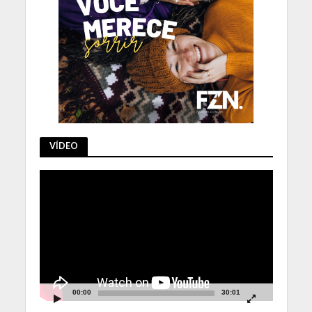
VÍDEO
Tocador
de
vídeo
00:00
30:01