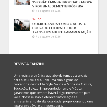
‘ISSO NÃO É MINHA PRIORIDADE AGORA’
VIROU SINAL DE MENTE PRÓSPERA
7 de agosto de 2026
SAÚDE
O OURO DA VIDA: COMO O AGOSTO
DOURADO CELEBRA O PODER
TRANSFORMADOR DA AMAMENTAÇÃO
7 de agosto de 2026
REVISTA FANZINI
Uma revista eletrônica que aborda temas essenciais
para o seu dia a dia. Com uma ampla gama de
conteúdos, desde Life Style, Saúde e Moda até Cultura,
Educação, Beleza, Empreendedorismo e Música,
garantimos que sempre haverá algo interessante para
você. Nossa missão é oferecer informações e
entretenimento de alta qualidade, proporcionando uma
leitura agradável e enriquecedora.