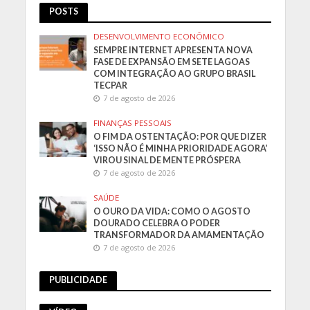
POSTS
DESENVOLVIMENTO ECONÔMICO
SEMPRE INTERNET APRESENTA NOVA
FASE DE EXPANSÃO EM SETE LAGOAS
COM INTEGRAÇÃO AO GRUPO BRASIL
TECPAR
7 de agosto de 2026
FINANÇAS PESSOAIS
O FIM DA OSTENTAÇÃO: POR QUE DIZER
‘ISSO NÃO É MINHA PRIORIDADE AGORA’
VIROU SINAL DE MENTE PRÓSPERA
7 de agosto de 2026
SAÚDE
O OURO DA VIDA: COMO O AGOSTO
DOURADO CELEBRA O PODER
TRANSFORMADOR DA AMAMENTAÇÃO
7 de agosto de 2026
PUBLICIDADE