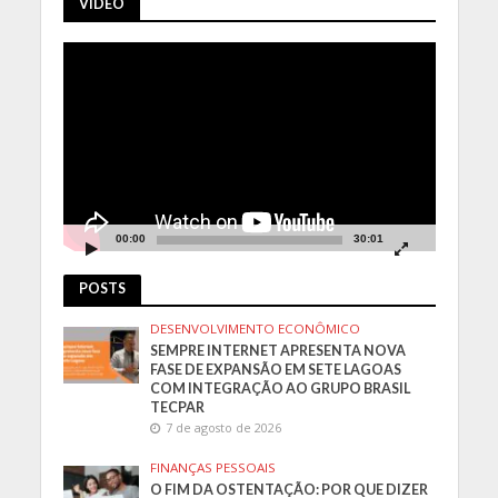
VÍDEO
Tocador
de
vídeo
00:00
30:01
POSTS
DESENVOLVIMENTO ECONÔMICO
SEMPRE INTERNET APRESENTA NOVA
FASE DE EXPANSÃO EM SETE LAGOAS
COM INTEGRAÇÃO AO GRUPO BRASIL
TECPAR
7 de agosto de 2026
FINANÇAS PESSOAIS
O FIM DA OSTENTAÇÃO: POR QUE DIZER