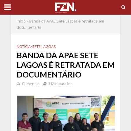
Início
»
Banda da APAE Sete Lagoas é retratada em
documentário
NOTÍCIA
•
SETE LAGOAS
BANDA DA APAE SETE
LAGOAS É RETRATADA EM
DOCUMENTÁRIO
Comentar
3 Min para ler