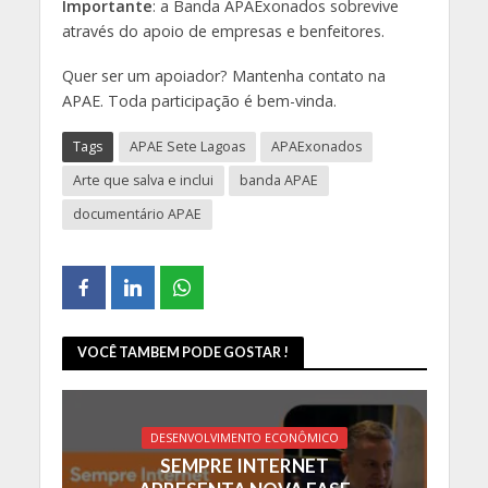
Importante
: a Banda APAExonados sobrevive
através do apoio de empresas e benfeitores.
Quer ser um apoiador? Mantenha contato na
APAE. Toda participação é bem-vinda.
Tags
APAE Sete Lagoas
APAExonados
Arte que salva e inclui
banda APAE
documentário APAE
VOCÊ TAMBEM PODE GOSTAR !
DESENVOLVIMENTO ECONÔMICO
SEMPRE INTERNET