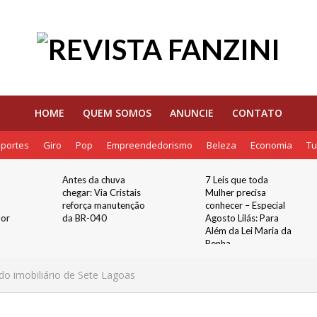
HOME
QUEM SOMOS
ANUNCIE
CONTATO
portes
Giro
Pop
Empreendedorismo
Beleza
Economia
Tu
7 Leis que toda
Dicas para receber
Mulher precisa
uma pessoa com
o
conhecer – Especial
demência nas festas
Agosto Lilás: Para
de fim de ano
Além da Lei Maria da
Penha
do imobiliário de Sete Lagoas