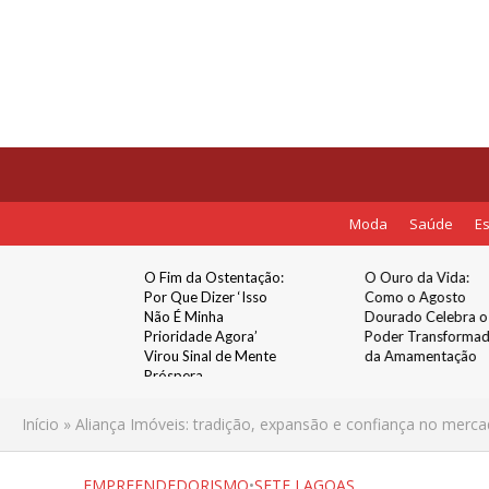
Moda
Saúde
Es
tentação:
O Ouro da Vida:
Antes da chuva
er ‘Isso
Como o Agosto
chegar: Via Cristais
a
Dourado Celebra o
reforça manutençã
Agora’
Poder Transformador
da BR-040
 de Mente
da Amamentação
Início
»
Aliança Imóveis: tradição, expansão e confiança no merca
EMPREENDEDORISMO
•
SETE LAGOAS