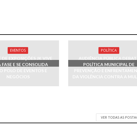
EVENTOS
POLÍTICA
 DE EXPOSIÇÕES JK VIVE
AUDIÊNCIA PÚBLICA DEBAT
 FASE E SE CONSOLIDA
POLÍTICA MUNICIPAL DE
 POLO DE EVENTOS E
PREVENÇÃO E ENFRENTAME
NEGÓCIOS
DA VIOLÊNCIA CONTRA A MU
VER TODAS AS POST