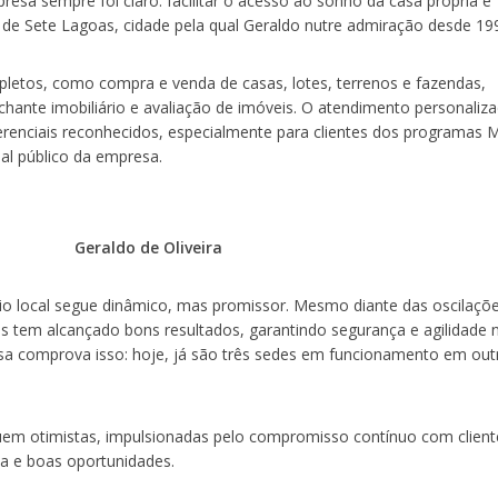
resa sempre foi claro: facilitar o acesso ao sonho da casa própria e
 de Sete Lagoas, cidade pela qual Geraldo nutre admiração desde 19
mpletos, como compra e venda de casas, lotes, terrenos e fazendas,
chante imobiliário e avaliação de imóveis. O atendimento personaliz
ferenciais reconhecidos, especialmente para clientes dos programas
al público da empresa.
Geraldo de Oliveira
rio local segue dinâmico, mas promissor. Mesmo diante das oscilaçõ
eis tem alcançado bons resultados, garantindo segurança e agilidade 
a comprova isso: hoje, já são três sedes em funcionamento em out
guem otimistas, impulsionadas pelo compromisso contínuo com client
a e boas oportunidades.