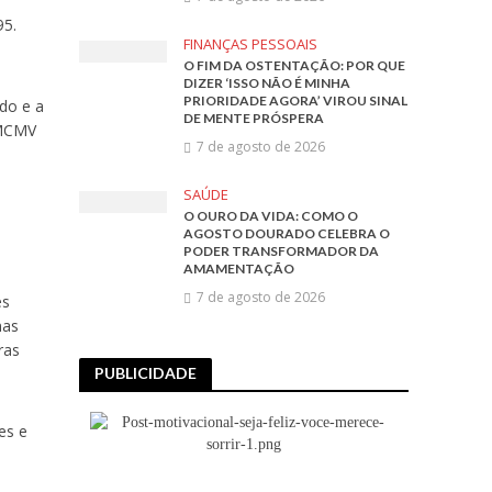
95.
FINANÇAS PESSOAIS
O FIM DA OSTENTAÇÃO: POR QUE
DIZER ‘ISSO NÃO É MINHA
PRIORIDADE AGORA’ VIROU SINAL
ado e a
DE MENTE PRÓSPERA
 MCMV
7 de agosto de 2026
SAÚDE
O OURO DA VIDA: COMO O
AGOSTO DOURADO CELEBRA O
PODER TRANSFORMADOR DA
AMAMENTAÇÃO
7 de agosto de 2026
es
nas
ras
PUBLICIDADE
es e