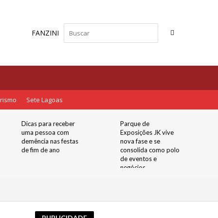
FANZINI
rismo
Sete Lagoas
Parque de
Tecnologia contra a
Exposições JK vive
Vulnerabilidade
nova fase e se
Noturna: Belo
consolida como polo
Horizonte Inaugura o
de eventos e
Primeiro ‘Abrigo
negócios
Amigo’ para Proteger
Mulheres nos Pontos
de Ônibus
PUBLICIDADE