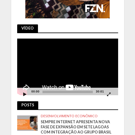
VÍDEO
Tocador
de
vídeo
00:00
30:01
POSTS
DESENVOLVIMENTO ECONÔMICO
SEMPRE INTERNET APRESENTA NOVA
FASE DE EXPANSÃO EM SETE LAGOAS
COM INTEGRAÇÃO AO GRUPO BRASIL