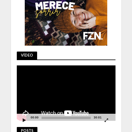
VÍDEO
Tocador
de
vídeo
00:00
30:01
POSTS